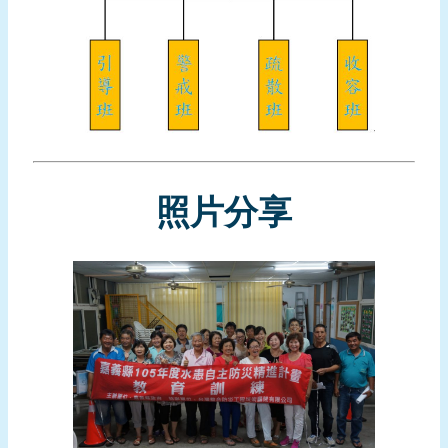
報
導
企
業
防
災
學
照片分享
習
專
區
資
料
下
載
回
首