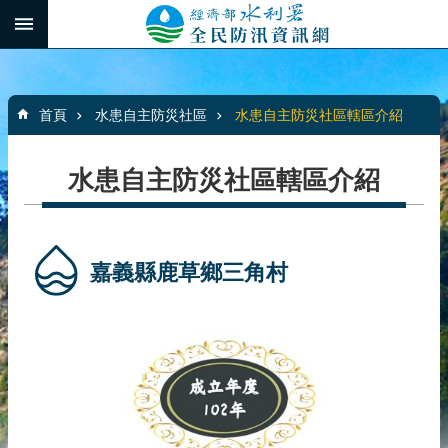
跳到主要內容區塊
:::
_
進
階
:::
搜
首頁
水患自主防災社區
水患自主防災社區轄區介紹
尋
水患自主防災社區轄區介紹
最
新
消
嘉義縣鹿草鄉三角村
息
水
患
自
主
防