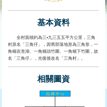
災
社
區
基本資料
防
汛
護
全村面積約為三•九三五五平方公里，三角
水
村原名「三角仔」，因舊部落地形為三角形，一
志
工
角稱崁漧湖、一角稱頭竹圍、一角稱下竹圍，故
名「三角仔」，光復後改名「三角村」。
發
行
刊
相關圖資
物
新
聞
媒
體