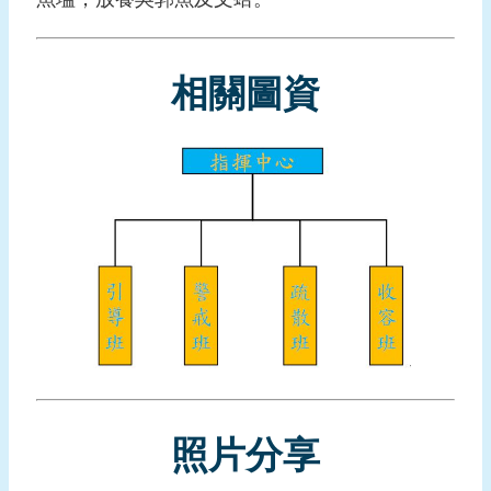
報
導
相關圖資
企
業
防
災
學
習
專
區
資
料
下
載
照片分享
回
首