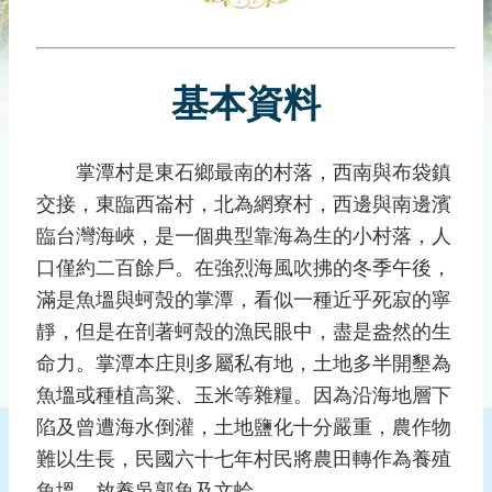
災
社
區
基本資料
防
汛
護
掌潭村是東石鄉最南的村落，西南與布袋鎮
水
交接，東臨西崙村，北為網寮村，西邊與南邊濱
志
工
臨台灣海峽，是一個典型靠海為生的小村落，人
口僅約二百餘戶。在強烈海風吹拂的冬季午後，
發
滿是魚塭與蚵殼的掌潭，看似一種近乎死寂的寧
行
刊
靜，但是在剖著蚵殼的漁民眼中，盡是盎然的生
物
命力。掌潭本庄則多屬私有地，土地多半開墾為
魚塭或種植高粱、玉米等雜糧。因為沿海地層下
新
聞
陷及曾遭海水倒灌，土地鹽化十分嚴重，農作物
媒
難以生長，民國六十七年村民將農田轉作為養殖
體
魚塭，放養吳郭魚及文蛤。