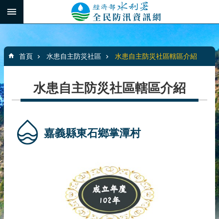
跳到主要內容區塊
:::
_
進
階
:::
搜
首頁
水患自主防災社區
水患自主防災社區轄區介紹
尋
水患自主防災社區轄區介紹
最
新
消
嘉義縣東石鄉掌潭村
息
水
患
自
主
防