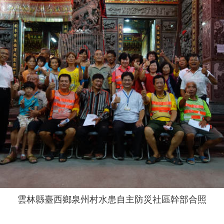
雲林縣臺西鄉泉州村水患自主防災社區幹部合照