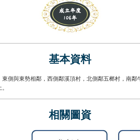
基本資料
側與東勢相鄰，西側鄰溪頂村，北側鄰五榔村，南鄰牛
土。
相關圖資