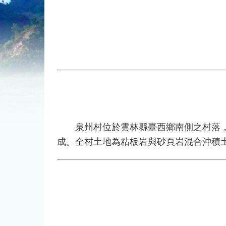
泉州村位於雲林縣臺西鄉南側之村落，東
成。全村土地為粘板岩與砂頁岩混合沖積