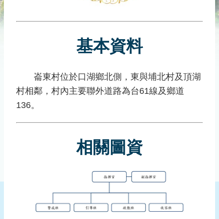
災
社
區
基本資料
防
汛
護
崙東村位於口湖鄉北側，東與埔北村及頂湖
水
村相鄰，村內主要聯外道路為台61線及鄉道
志
工
136。
發
行
相關圖資
刊
物
新
聞
媒
體