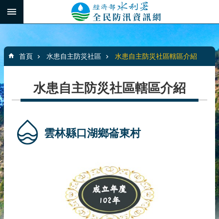
跳到主要內容區塊
:::
_
進
階
:::
搜
首頁
水患自主防災社區
水患自主防災社區轄區介紹
尋
水患自主防災社區轄區介紹
最
新
消
雲林縣口湖鄉崙東村
息
水
患
自
主
防