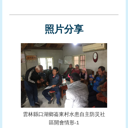
報
導
企
照片分享
業
防
災
學
習
專
區
資
料
下
載
雲林縣口湖鄉崙東村水患自主防災社
回
區開會情形-1
首