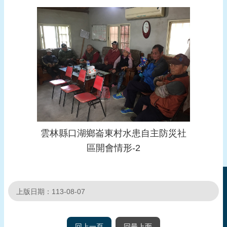
頁
網
站
導
覽
雲林縣口湖鄉崙東村水患自主防災社
區開會情形-2
上版日期：113-08-07
回上一頁
回最上面