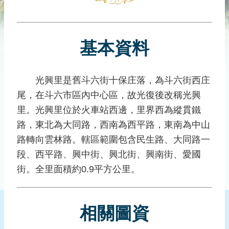
災
社
區
基本資料
防
汛
護
光興里是舊斗六街十保庄落，為斗六街西庄
水
尾，在斗六市區內中心區，故光復後改稱光興
志
工
里。光興里位於火車站西邊，里界西為縱貫鐵
路，東北為大同路，西南為西平路，東南為中山
發
路轉向雲林路。轄區範圍包含民生路、大同路一
行
刊
段、西平路、興中街、興北街、興南街、愛國
物
街。全里面積約0.9平方公里。
新
聞
相關圖資
媒
體