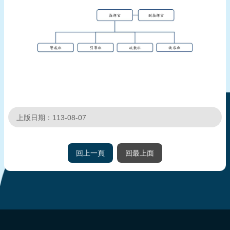
報
導
企
業
防
災
學
習
上版日期：113-08-07
專
區
回上一頁
回最上面
資
料
下
載
:::
回
首