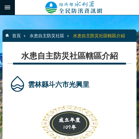
跳到主要內容區塊
:::
_
進
階
:::
搜
首頁
水患自主防災社區
水患自主防災社區轄區介紹
尋
水患自主防災社區轄區介紹
最
新
消
雲林縣斗六市光興里
息
水
患
自
主
防