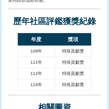
里內西部流經而過。
報
導
企
歷年社區評鑑獲獎紀錄
業
防
災
年度
獎項
學
109年
特殊貢獻獎
習
專
111年
特殊貢獻獎
區
112年
特殊貢獻獎
資
料
114年
特殊貢獻獎
下
載
回
相關圖資
首