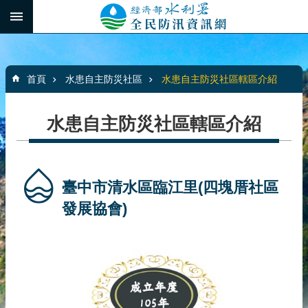
跳到主要內容區塊
:::
_
進
階
:::
搜
首頁
水患自主防災社區
水患自主防災社區轄區介紹
尋
水患自主防災社區轄區介紹
最
新
消
臺中市清水區臨江里(四塊厝社區
息
發展協會)
水
患
自
主
防