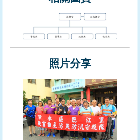
頁
網
站
導
覽
照片分享