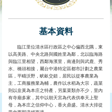
災
社
區
防
汛
基本資料
護
水
志
臨江里位清水區行政區之中心偏西北隅，東
工
以高美路、中央北路與國姓里為鄰，北以臨海路
與臨江里相望，西鄰海濱里，南邊則與武鹿、秀
發
水、橋頭相接，屬台中港特定區都市計劃之農業
行
刊
區，平疇沃野，畎畝交錯，居民以從事農業為
物
主，工商服務業為輔，農作以水稻為大宗，蔬菜
則以韭黃為本庄之特產，另葉菜類亦不少，里內
新
聞
有寺廟多家，其中以朝天宮為代表供奉天上聖
媒
母，為本庄之信仰中心，香火鼎盛。清水大排從
體