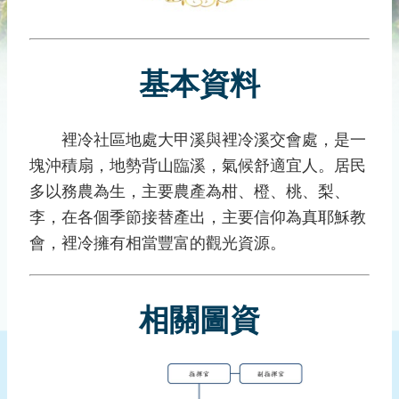
災
社
區
基本資料
防
汛
護
裡冷社區地處大甲溪與裡冷溪交會處，是一
水
塊沖積扇，地勢背山臨溪，氣候舒適宜人。居民
志
工
多以務農為生，主要農產為柑、橙、桃、梨、
李，在各個季節接替產出，主要信仰為真耶穌教
發
會，裡冷擁有相當豐富的觀光資源。
行
刊
物
相關圖資
新
聞
媒
體