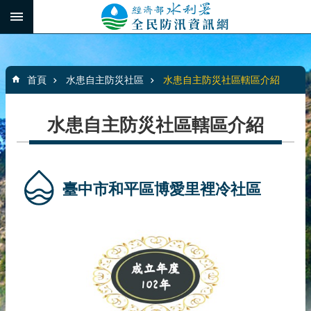
跳到主要內容區塊
:::
_
進
階
:::
搜
首頁
水患自主防災社區
水患自主防災社區轄區介紹
尋
水患自主防災社區轄區介紹
最
新
消
臺中市和平區博愛里裡冷社區
息
水
患
自
主
防