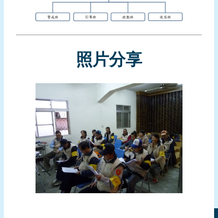
報
導
企
業
照片分享
防
災
學
習
專
區
資
料
下
載
回
首