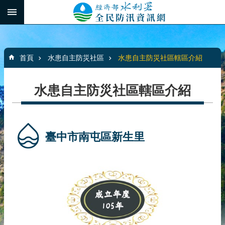
跳到主要內容區塊
:::
_
進
階
:::
搜
首頁
水患自主防災社區
水患自主防災社區轄區介紹
尋
水患自主防災社區轄區介紹
最
新
消
臺中市南屯區新生里
息
水
患
自
主
防