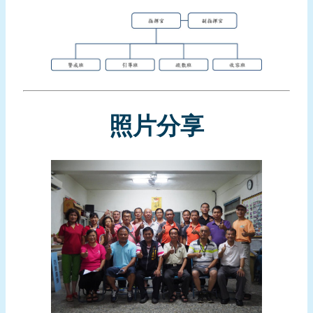
報
導
企
業
防
災
照片分享
學
習
專
區
資
料
下
載
回
首