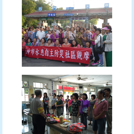
頁
網
站
導
覽