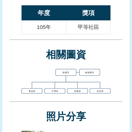
報
導
年度
獎項
企
105年
甲等社區
業
防
災
相關圖資
學
習
專
區
資
料
下
載
照片分享
回
首