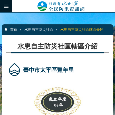
跳到主要內容區塊
:::
_
進
階
:::
搜
首頁
水患自主防災社區
水患自主防災社區轄區介紹
尋
水患自主防災社區轄區介紹
最
新
消
臺中市太平區豐年里
息
水
患
自
主
防