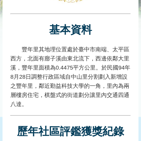
災
社
區
基本資料
防
汛
護
豐年里其地理位置處於臺中市南端、太平區
水
西方，北面有廍子溪由東北流下，西邊依鄰大里
志
工
溪，豐年里面積為0.4475平方公里。於民國94年
8月28日調整行政區域自中山里分割劃入新增設
發
之豐年里，鄰近勤益科技大學的一角，里內為兩
行
刊
層樓房住宅，棋盤式的街道劃分讓里內交通四通
物
八達。
新
聞
歷年社區評鑑獲獎紀錄
媒
體