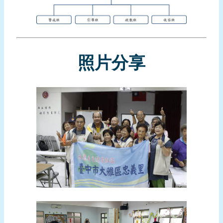
頁
網
站
導
照片分享
覽