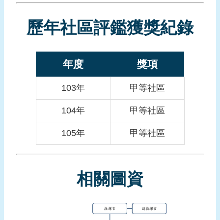
報
導
歷年社區評鑑獲獎紀錄
企
業
防
年度
獎項
災
103年
甲等社區
學
習
104年
甲等社區
專
區
105年
甲等社區
資
料
下
相關圖資
載
回
首