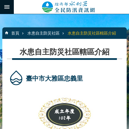
跳到主要內容區塊
:::
_
進
階
:::
搜
首頁
水患自主防災社區
水患自主防災社區轄區介紹
尋
水患自主防災社區轄區介紹
最
新
消
臺中市大雅區忠義里
息
水
患
自
主
防