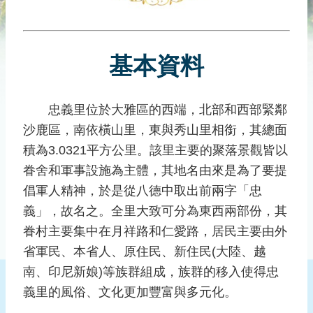
災
社
區
基本資料
防
汛
護
忠義里位於大雅區的西端，北部和西部緊鄰
水
沙鹿區，南依橫山里，東與秀山里相銜，其總面
志
工
積為3.0321平方公里。該里主要的聚落景觀皆以
眷舍和軍事設施為主體，其地名由來是為了要提
發
倡軍人精神，於是從八德中取出前兩字「忠
行
刊
義」，故名之。全里大致可分為東西兩部份，其
物
眷村主要集中在月祥路和仁愛路，居民主要由外
省軍民、本省人、原住民、新住民(大陸、越
新
聞
南、印尼新娘)等族群組成，族群的移入使得忠
媒
義里的風俗、文化更加豐富與多元化。
體