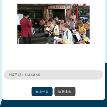
頁
網
站
導
覽
上版日期：113-08-06
回上一頁
回最上面