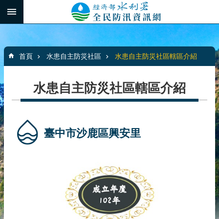
跳到主要內容區塊
:::
_
進
階
:::
搜
首頁
水患自主防災社區
水患自主防災社區轄區介紹
尋
水患自主防災社區轄區介紹
最
新
消
臺中市沙鹿區興安里
息
水
患
自
主
防