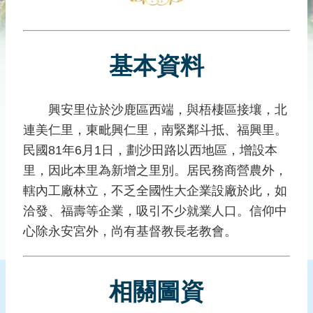
災
社
區
基本資料
防
汛
護
興安里位於沙鹿區西端，與梧棲區接壤，北
水
連美仁里，東毗興仁里，南緊鄰斗抵、福興里。
志
工
民國81年6月1日，劃沙田路以西地區，增設本
里，因此本里為新增之里別。居民務商營農外，
發
轄內工廠林立，不乏全國性大企業設廠於此，如
行
刊
洽發、福壽等企業，吸引不少就業人口。信仰中
物
心除永安宮外，尚有基督教長老教會。
新
聞
相關圖資
媒
體