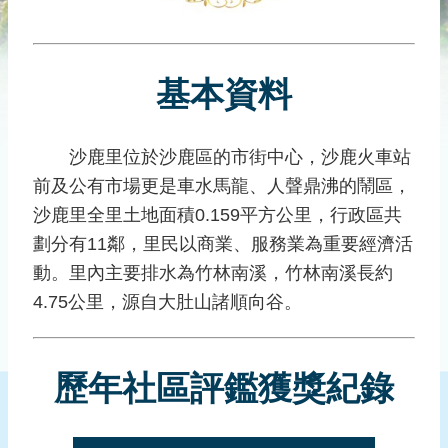
災
社
區
基本資料
防
汛
護
沙鹿里位於沙鹿區的市街中心，沙鹿火車站
水
前及公有市場更是車水馬龍、人聲鼎沸的鬧區，
志
工
沙鹿里全里土地面積0.159平方公里，行政區共
劃分有11鄰，里民以商業、服務業為重要經濟活
發
動。里內主要排水為竹林南溪，竹林南溪長約
行
刊
4.75公里，源自大肚山諸順向谷。
物
新
歷年社區評鑑獲獎紀錄
聞
媒
體