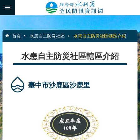
跳到主要內容區塊
:::
_
進
階
:::
搜
首頁
水患自主防災社區
水患自主防災社區轄區介紹
尋
水患自主防災社區轄區介紹
最
新
消
臺中市沙鹿區沙鹿里
息
水
患
自
主
防