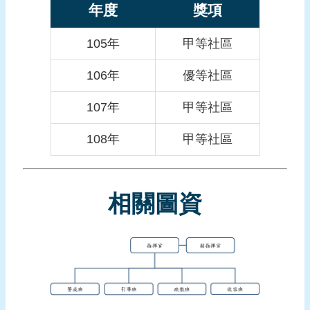
報
年度
獎項
導
105年
甲等社區
企
業
106年
優等社區
防
災
107年
甲等社區
學
108年
甲等社區
習
專
區
相關圖資
資
料
下
載
回
首