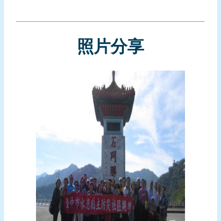
頁
網
照片分享
站
導
覽