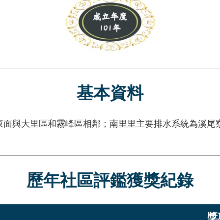
基本資料
與大里區和霧峰區相鄰；南里里主要排水系統為溪尾寮
歷年社區評鑑獲獎紀錄
獎