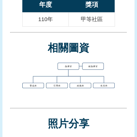
報
年度
獎項
導
110年
甲等社區
企
業
防
相關圖資
災
學
習
專
區
資
料
下
載
照片分享
回
首