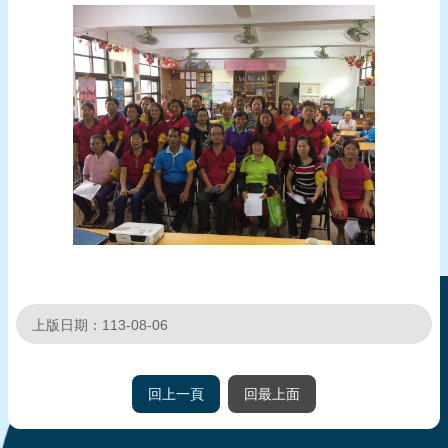
頁
網
站
導
覽
上版日期：113-08-06
回上一頁
回最上面