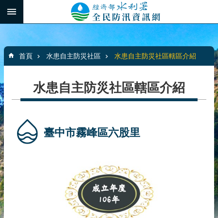
跳到主要內容區塊
:::
_
進
階
:::
搜
首頁
水患自主防災社區
水患自主防災社區轄區介紹
尋
水患自主防災社區轄區介紹
最
新
消
臺中市霧峰區六股里
息
水
患
自
主
防