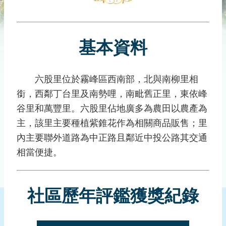
災
社
區
基本資料
防
汛
護
六股里位於霧峰區西南部，北與南柳里相
水
銜，西鄰丁台里及南勢哩，南毗舊正里，東依峰
志
工
谷里和萬豐里。六股里佔地廣多為農田以農產為
主，該里主要種植紫錐花作為相關商品販售；里
發
內主要聯外道路為中正路且鄰近中投公路其交通
行
刊
相當便捷。
物
新
社區歷年評鑑獲獎紀錄
聞
媒
體