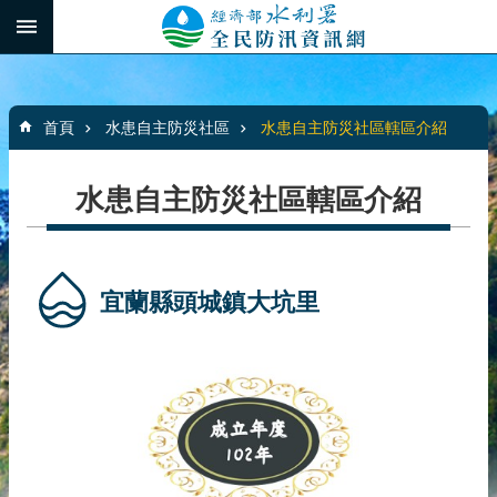
跳到主要內容區塊
:::
_
進
階
:::
搜
首頁
水患自主防災社區
水患自主防災社區轄區介紹
尋
水患自主防災社區轄區介紹
最
新
消
宜蘭縣頭城鎮大坑里
息
水
患
自
主
防