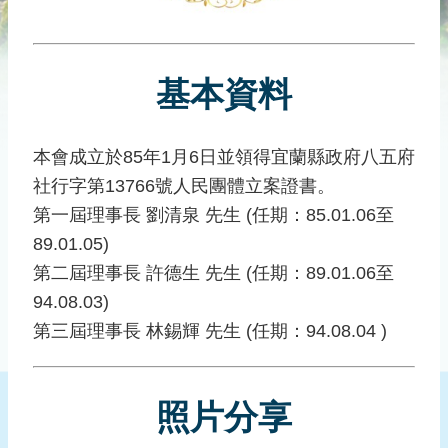
災
社
區
基本資料
防
汛
護
本會成立於85年1月6日並領得宜蘭縣政府八五府
水
社行字第13766號人民團體立案證書。
志
工
第一屆理事長 劉清泉 先生 (任期：85.01.06至
89.01.05)
發
第二屆理事長 許德生 先生 (任期：89.01.06至
行
刊
94.08.03)
物
第三屆理事長 林錫輝 先生 (任期：94.08.04 )
新
聞
照片分享
媒
體