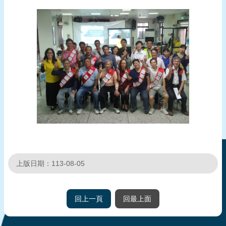
報
導
企
業
防
災
學
習
專
區
資
上版日期：113-08-05
料
下
載
回上一頁
回最上面
回
首