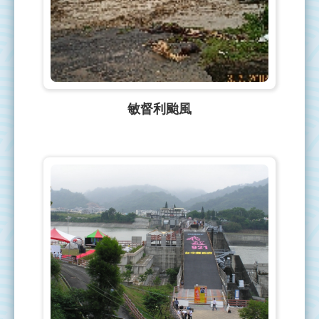
敏督利颱風