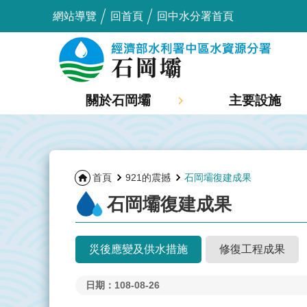
:::
跳到主要內容區塊
網站導覽
回首頁
回中水分署首頁
_
關於石岡壩
主要設施
:::
首頁
921的震撼
石岡壩復建成果
石岡壩復建成果
災後應變及供水措施
修復工程成果
日期：108-08-26