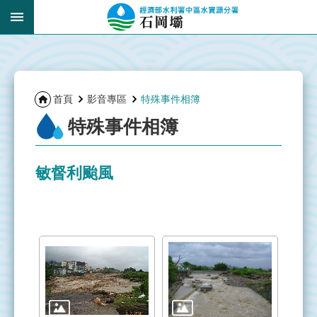
跳到主要內容區塊
:::
_
:::
首頁
影音專區
特殊事件相簿
特殊事件相簿
敏督利颱風