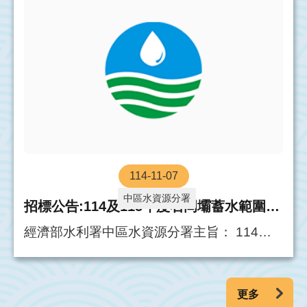
114-11-07
中區水資源分署
招標公告:114及115年度石岡壩蓄水範圍清淤挖採作業計畫-保全派遣採購
經濟部水利署中區水資源分署主旨： 114及
115年度石岡壩蓄水範圍清淤挖採作業計畫-
保全派遣採購。內容：(一)公開徵求政府電子
採購網適約之共同供應契約立約廠商，資格
更多