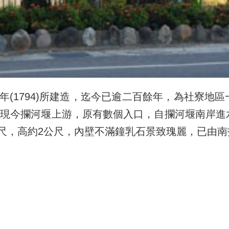
年(1794)所建造，迄今已逾二百餘年，為社寮地
在現今攔河堰上游，原有數個入口，自攔河堰南岸
1公尺，高約2公尺，內壁不滿鐘乳石景致瑰麗，已由