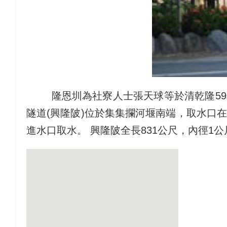
隆恩圳為社寮人士張天球等於清乾隆59
隧道(興隆陂)位於集集攔河堰南端，取水口
進水口取水。 興隆陂全長831公尺，內徑