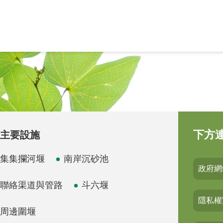
下方
主要設施
集集攔河堰
南岸沉砂池
政府網
聯絡渠道與管路
斗六堰
隱私權
周邊圍堰