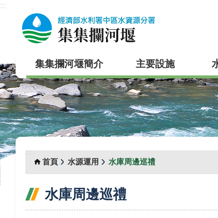
:::
跳到主要內容區塊
集集攔河堰簡介
主要設施
:::
首頁
水源運用
水庫周邊巡禮
水庫周邊巡禮