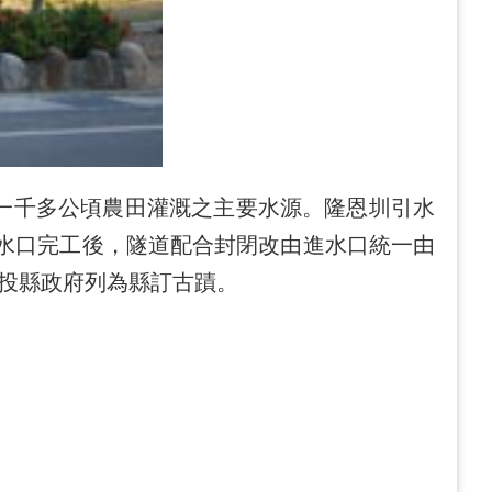
區一千多公頃農田灌溉之主要水源。隆恩圳引水
進水口完工後，隧道配合封閉改由進水口統一由
南投縣政府列為縣訂古蹟。