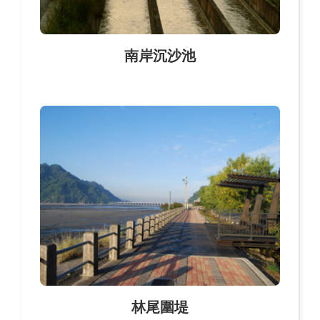
南岸沉沙池
林尾圍堤