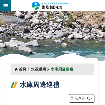
跳到主要內容區塊
:::
_
:::
首頁
水源運用
水庫周邊巡禮
水庫周邊巡禮
單元查詢