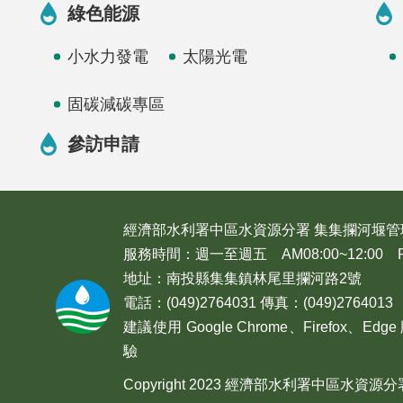
綠色能源
小水力發電
太陽光電
固碳減碳專區
參訪申請
經濟部水利署中區水資源分署 集集攔河堰管
服務時間：週一至週五 AM08:00~12:00 PM1
地址：南投縣集集鎮林尾里攔河路2號
電話：(049)2764031 傳真：(049)2764013
建議使用 Google Chrome、Firefox
驗
Copyright 2023 經濟部水利署中區水資