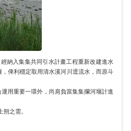
經納入集集共同引水計畫工程重新改建進水
堰，俾利穩定取用清水溪河川逕流水，而原斗
合運用重要一環外，尚肩負當集集攔河堰計進
上朔之需。