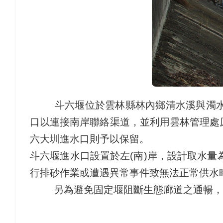
斗六堰位於雲林縣林內鄉清水溪與濁水溪
口以連接南岸聯絡渠道，並利用雲林管理處
六大圳進水口則予以保留。
斗六堰進水口設置於左(南)岸，設計取水
行排砂作業或遭遇異常事件致無法正常供水
另為避免固定堰阻斷生態廊道之通暢，於