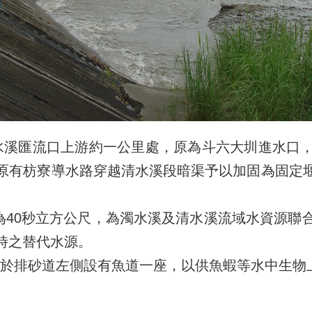
匯流口上游約一公里處，原為斗六大圳進水口，
原有枋寮導水路穿越清水溪段暗渠予以加固為固定
量為40秒立方公尺，為濁水溪及清水溪流域水資源聯
時之替代水源。
排砂道左側設有魚道一座，以供魚蝦等水中生物