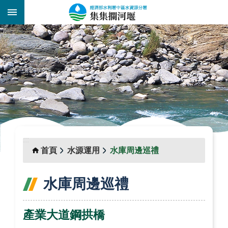
跳到主要內容區塊
:::
_
:::
首頁
水源運用
水庫周邊巡禮
水庫周邊巡禮
產業大道鋼拱橋