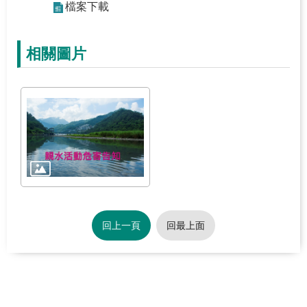
檔案下載
關
於
學
相關圖片
習
中
心
熱
門
服
務
主
回上一頁
回最上面
題
活
動
水