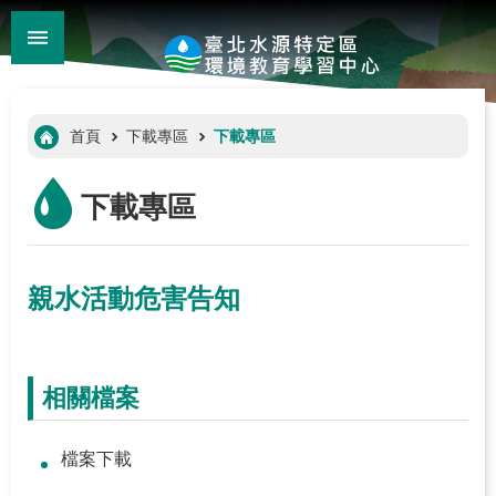
:::
_
跳到主要內容區塊
進
階
:::
首頁
下載專區
下載專區
搜
尋
下載專區
親水活動危害告知
相關檔案
:::
檔案下載