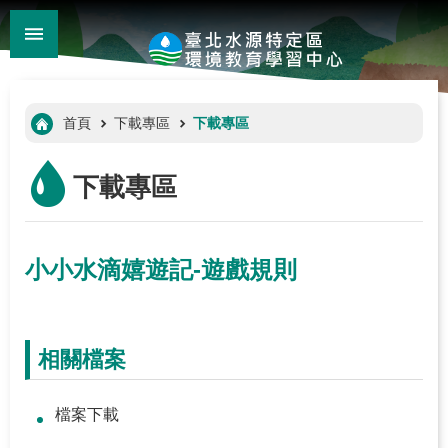
:::
_
跳到主要內容區塊
進
階
:::
首頁
下載專區
下載專區
搜
尋
下載專區
小小水滴嬉遊記-遊戲規則
相關檔案
:::
檔案下載