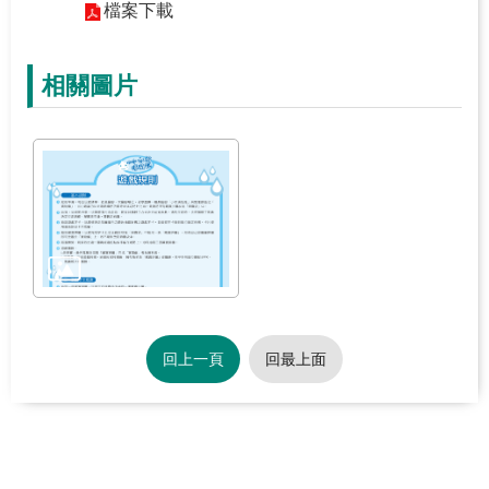
檔案下載
關
於
學
相關圖片
習
中
心
熱
門
服
務
主
回上一頁
回最上面
題
活
動
水