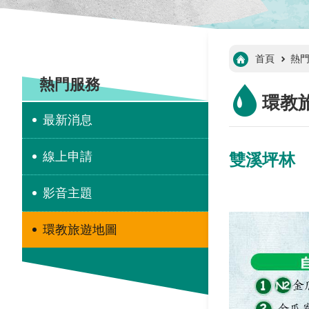
:::
首頁
熱
:::
熱門服務
環教
最新消息
線上申請
雙溪坪林
影音主題
環教旅遊地圖