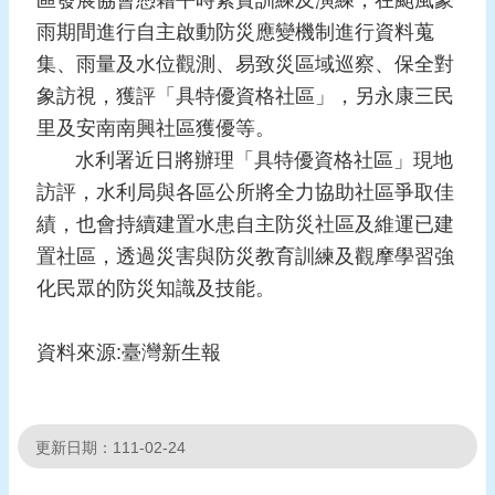
區發展協會憑藉平時紮實訓練及演練，在颱風豪
報
雨期間進行自主啟動防災應變機制進行資料蒐
導
集、雨量及水位觀測、易致災區域巡察、保全對
企
象訪視，獲評「具特優資格社區」，另永康三民
業
里及安南南興社區獲優等。
防
水利署近日將辦理「具特優資格社區」現地
災
訪評，水利局與各區公所將全力協助社區爭取佳
學
績，也會持續建置水患自主防災社區及維運已建
習
置社區，透過災害與防災教育訓練及觀摩學習強
專
化民眾的防災知識及技能。
區
資
資料來源:臺灣新生報
料
下
載
更新日期：111-02-24
回
首