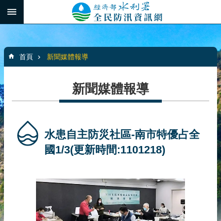
跳到主要內容區塊
:::
_
進
階
:::
搜
首頁
新聞媒體報導
尋
新聞媒體報導
最
新
消
水患自主防災社區-南市特優占全
息
國1/3​(更新時間:1101218)
水
患
自
主
防