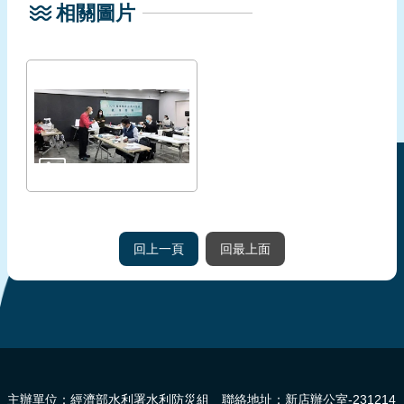
相關圖片
頁
網
站
導
覽
回上一頁
回最上面
:::
主辦單位：經濟部水利署水利防災組 聯絡地址：新店辦公室-231214