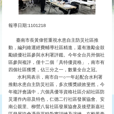
災
社
區
防
報導日期:1101218
汛
​
護
臺南市長黃偉哲重視水患自主防災社區推
水
志
動，編列維運經費輔導社區精進，還有激勵金鼓
工
勵績優社區參與水利署評鑑。今年全台共卅個社
區參與複評，僅十二個「具特優資格」，南市有
發
四個社區獲獎，佔三分之一，數量全台之冠。
行
刊
水利局表示，南市自一○一年起配合水利署
物
推動水患自主防災社區，多次獲獎績效斐然，今
年複評會議中，六個具優等資格社區介紹社區防
新
聞
災運作內容及特色，仁德二行社區發展協會、安
媒
南公親里、柳營八翁社區發展協會及後壁新嘉社
體