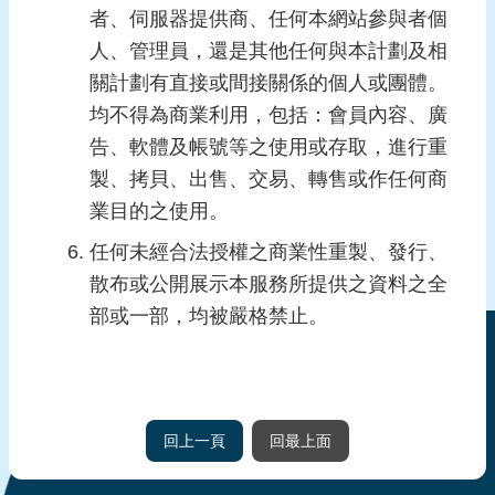
料
者、伺服器提供商、任何本網站參與者個
人、管理員，還是其他任何與本計劃及相
口
關計劃有直接或間接關係的個人或團體。
述
記
均不得為商業利用，包括：會員內容、廣
錄
告、軟體及帳號等之使用或存取，進行重
製、拷貝、出售、交易、轉售或作任何商
回
業目的之使用。
首
頁
任何未經合法授權之商業性重製、發行、
散布或公開展示本服務所提供之資料之全
網
部或一部，均被嚴格禁止。
站
導
覽
前
往
回上一頁
回最上面
檔
案