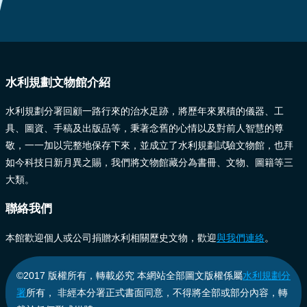
應
用
:::
申
請
水利規劃文物館介紹
智
水利規劃分署回顧一路行來的治水足跡，將歷年來累積的儀器、工
慧
具、圖資、手稿及出版品等，秉著念舊的心情以及對前人智慧的尊
財
敬，一一加以完整地保存下來，並成立了水利規劃試驗文物館，也拜
產
如今科技日新月異之賜，我們將文物館藏分為書冊、文物、圖籍等三
聲
明
大類。
聯絡我們
免
責
本館歡迎個人或公司捐贈水利相關歷史文物，歡迎
與我們連絡
。
聲
明
©2017 版權所有，轉載必究 本網站全部圖文版權係屬
水利規劃分
署
所有， 非經本分署正式書面同意，不得將全部或部分內容，轉