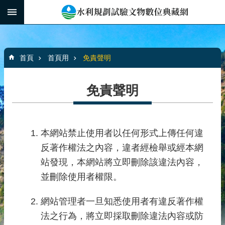
跳到主要內容區塊
:::
_
進
階
:::
搜
首頁
首頁用
免責聲明
尋
免責聲明
水
利
規
本網站禁止使用者以任何形式上傳任何違
劃
反著作權法之內容，違者經檢舉或經本網
文
站發現，本網站將立即刪除該違法內容，
物
並刪除使用者權限。
館
介
網站管理者一旦知悉使用者有違反著作權
紹
法之行為，將立即採取刪除違法內容或防