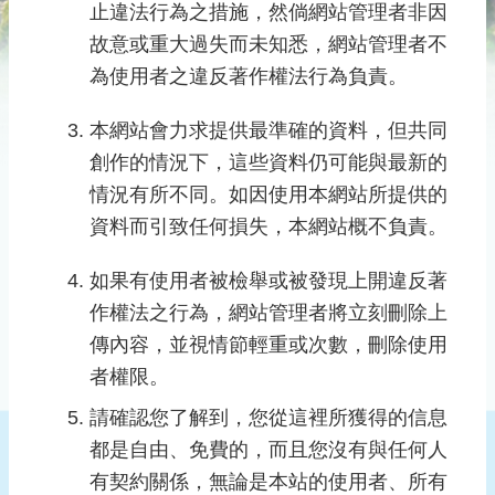
儀
止違法行為之措施，然倘網站管理者非因
器
故意或重大過失而未知悉，網站管理者不
文
為使用者之違反著作權法行為負責。
物
圖
本網站會力求提供最準確的資料，但共同
籍
創作的情況下，這些資料仍可能與最新的
文
情況有所不同。如因使用本網站所提供的
物
資料而引致任何損失，本網站概不負責。
書
籍
如果有使用者被檢舉或被發現上開違反著
文
作權法之行為，網站管理者將立刻刪除上
物
傳內容，並視情節輕重或次數，刪除使用
歷
者權限。
史
請確認您了解到，您從這裡所獲得的信息
珍
都是自由、免費的，而且您沒有與任何人
貴
有契約關係，無論是本站的使用者、所有
史