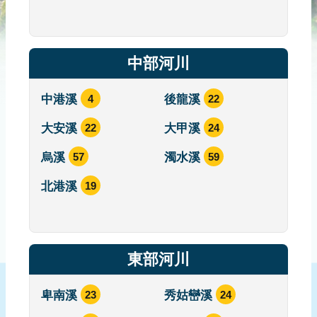
儀
器
文
物
中部河川
圖
籍
中港溪
4
後龍溪
22
文
大安溪
22
大甲溪
24
物
烏溪
57
濁水溪
59
書
籍
北港溪
19
文
物
歷
東部河川
史
珍
貴
卑南溪
23
秀姑巒溪
24
史