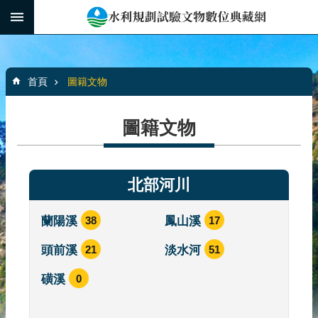
跳到主要內容區塊
:::
_
進
階
:::
搜
首頁
圖籍文物
尋
圖籍文物
水
利
北部河川
規
劃
蘭陽溪
38
鳳山溪
17
文
物
頭前溪
21
淡水河
51
館
介
磺溪
0
紹