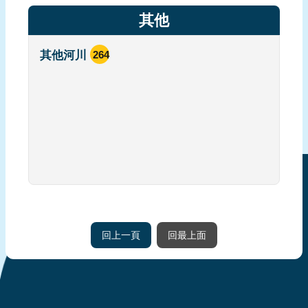
應
其他
用
申
其他河川
264
請
智
慧
財
產
聲
明
免
責
回上一頁
回最上面
聲
明