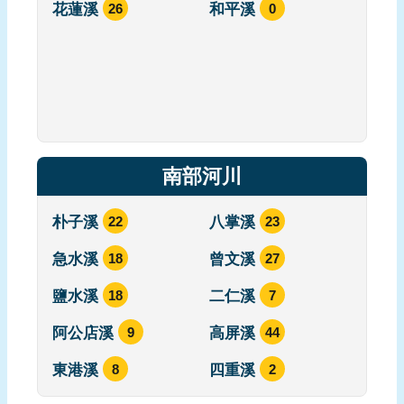
花蓮溪
26
和平溪
0
料
口
述
記
錄
回
南部河川
首
頁
朴子溪
22
八掌溪
23
網
站
急水溪
18
曾文溪
27
導
鹽水溪
18
二仁溪
7
覽
阿公店溪
9
高屏溪
44
前
往
東港溪
8
四重溪
2
檔
案