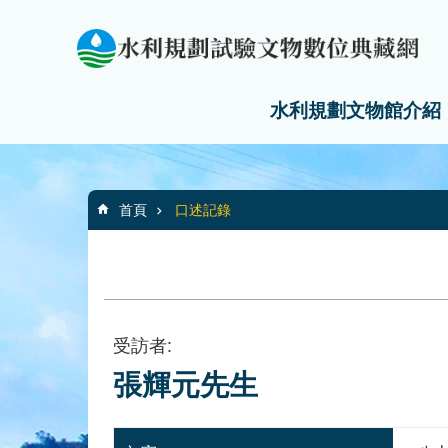
:::
_
跳到主要內容區塊
水利規劃文物館介紹
:::
首頁
口述記錄
受訪者:
張輝元先生