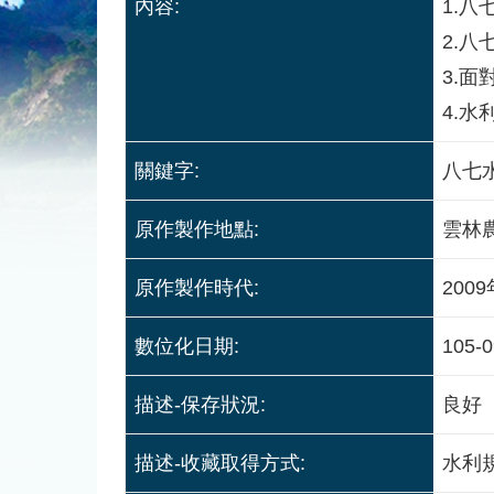
內容:
1.
2.
3.面
4.
關鍵字:
八七
原作製作地點:
雲林
原作製作時代:
200
數位化日期:
105-0
描述-保存狀況:
良好
描述-收藏取得方式:
水利