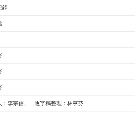
紀錄
檔
署
署
署
人：李宗信、，逐字稿整理：林亨芬