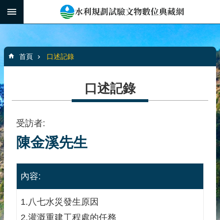
跳到主要內容區塊
:::
_
進
階
:::
搜
首頁
口述記錄
尋
口述記錄
水
利
受訪者:
規
陳金溪先生
劃
文
物
內容:
館
介
紹
1.八七水災發生原因
2.灌溉重建工程處的任務