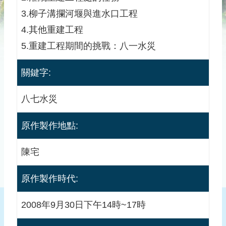
儀
器
3.柳子溝攔河堰與進水口工程
文
4.其他重建工程
物
5.重建工程期間的挑戰：八一水災
圖
籍
關鍵字:
文
物
八七水災
書
原作製作地點:
籍
文
物
陳宅
歷
原作製作時代:
史
珍
2008年9月30日下午14時~17時
貴
史