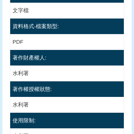
應
文字檔
用
申
資料格式-檔案類型:
請
PDF
智
慧
財
著作財產權人:
產
聲
水利署
明
著作權授權狀態:
免
責
水利署
聲
明
使用限制: