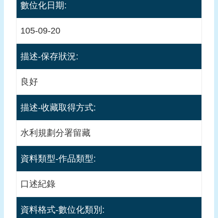
數位化日期:
料
口
105-09-20
述
記
描述-保存狀況:
錄
良好
回
首
描述-收藏取得方式:
頁
網
水利規劃分署留藏
站
導
資料類型-作品類型:
覽
前
口述紀錄
往
檔
資料格式-數位化類別:
案