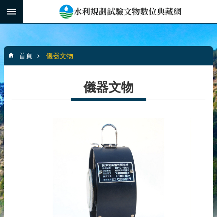
跳到主要內容區塊
:::
_
進
階
:::
搜
首頁
儀器文物
尋
儀器文物
水
利
規
劃
文
物
館
介
紹