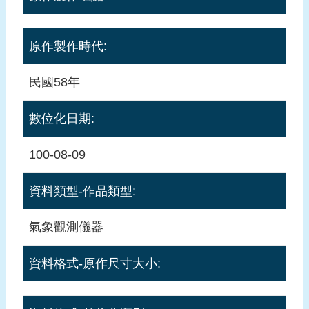
料
口
原作製作時代:
述
記
民國58年
錄
數位化日期:
回
首
頁
100-08-09
網
資料類型-作品類型:
站
導
氣象觀測儀器
覽
前
資料格式-原作尺寸大小:
往
檔
案