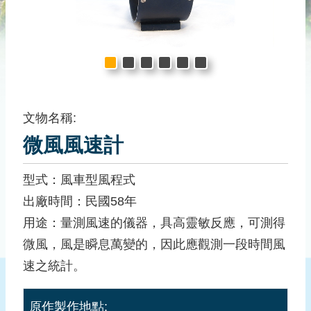
儀
器
文
物
圖
籍
文
文物名稱:
物
微風風速計
書
籍
型式：風車型風程式
文
出廠時間：民國58年
物
用途：量測風速的儀器，具高靈敏反應，可測得
歷
微風，風是瞬息萬變的，因此應觀測一段時間風
史
速之統計。
珍
貴
史
原作製作地點: