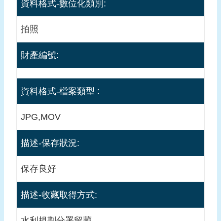
資料格式-數位化類別:
應
用
拍照
申
請
財產編號:
智
慧
資料格式-檔案類型 :
財
產
JPG,MOV
聲
明
描述-保存狀況:
免
責
保存良好
聲
明
描述-收藏取得方式:
水利規劃分署留藏