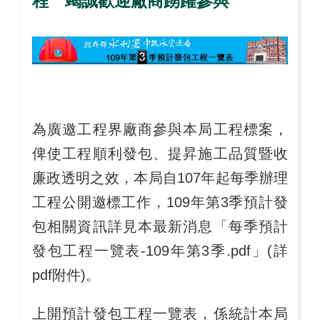
程 竭誠歡迎廠商踴躍參與
為廣邀工程界廠商參與本局工程標案，
俾使工程順利發包、提昇施工品質暨收
廉政透明之效，本局自
107
年起每季辦理
工程公開邀標工作，
109
年第
3
季預計發
包相關資訊詳見本最新消息「每季預計
發包工程一覽表
-109
年第
3
季
.pdf
」
(
詳
pdf
附件
)
。
上開預計發包工程一覽表，係統計本局