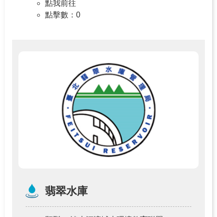
點我前往
教
點擊數
：0
夥
伴
網
站
導
覽
聯
絡
我
們
環
翡翠水庫
教
夥
伴