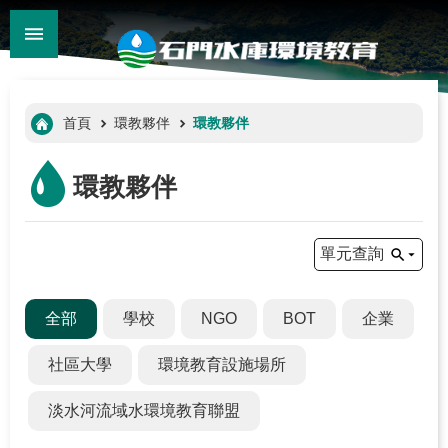
:::
_
跳到主要內容區塊
:::
首頁
環教夥伴
環教夥伴
環教夥伴
單元查詢
關
全部
學校
NGO
BOT
企業
於
我
社區大學
環境教育設施場所
們
淡水河流域水環境教育聯盟
環
教