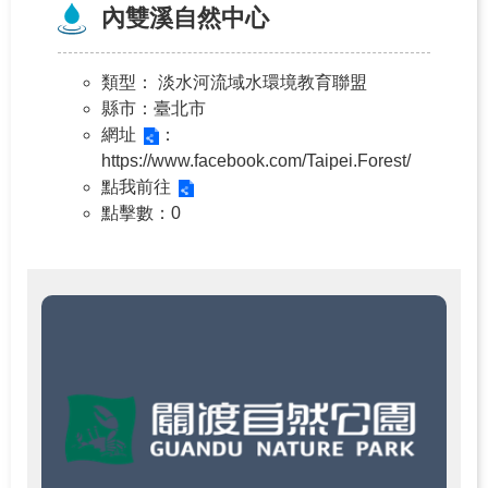
內雙溪自然中心
隱
私
類型
： 淡水河流域水環境教育聯盟
權
縣市
：臺北市
保
網址
：
護
https://www.facebook.com/Taipei.Forest/
政
點我前往
策
點擊數
：0
網
站
安
全
政
策