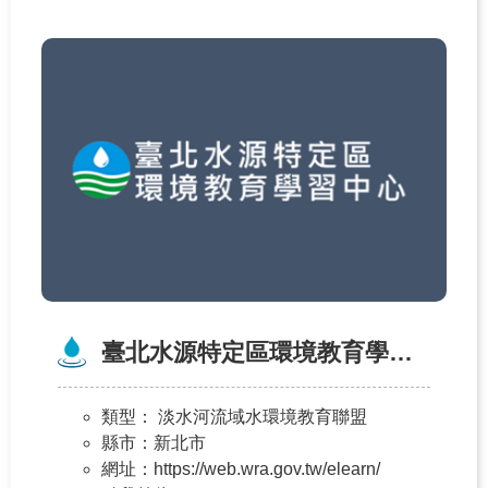
課
程
環
教
據
點
環
教
成
果
臺北水源特定區環境教育學習中心
教
育
資
類型
： 淡水河流域水環境教育聯盟
源
縣市
：新北市
網址
：https://web.wra.gov.tw/elearn/
環