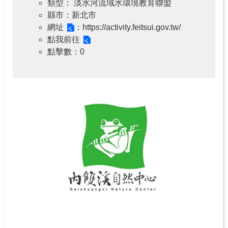
類型
： 淡水河流域水環境教育聯盟
縣市
：新北市
北
網址
：https://activity.feitsui.gov.tw/
水
點我前往
分
點擊數
：0
署
首
頁
政
府
網
站
資
料
開
放
宣
告