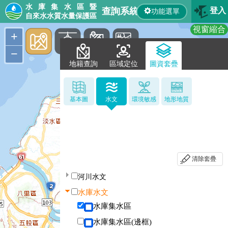
水庫集水區暨
查詢系統
登入
功能選單
自來水水質水量保護區
視窗縮合
+
−
地籍查詢
區域定位
圖資套疊