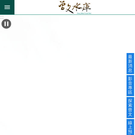
跳到主要內容區塊
:::
:::
最
新
消
息
影
音
專
區
探
索
曾
文
線
上
預