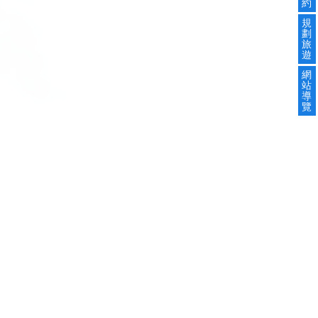
約
規
劃
旅
遊
網
站
導
覽