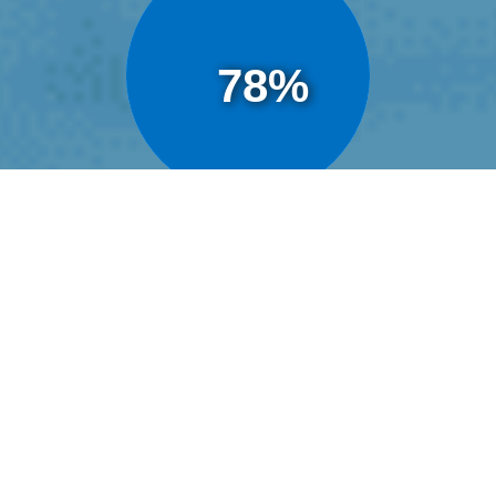
78%
有效蓄水量:
35,200
(萬立方公尺)
曾文水庫馬拉松
門票資訊