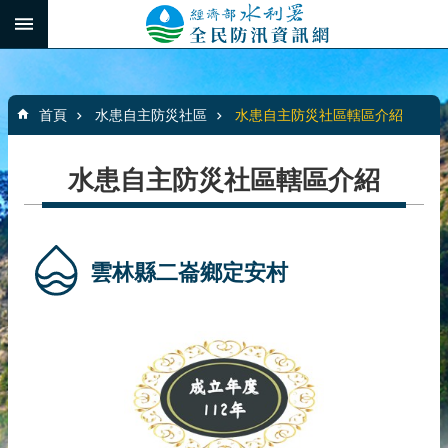
跳到主要內容區塊
:::
_
進
階
:::
搜
首頁
水患自主防災社區
水患自主防災社區轄區介紹
尋
水患自主防災社區轄區介紹
最
新
消
雲林縣二崙鄉定安村
息
水
患
自
主
防