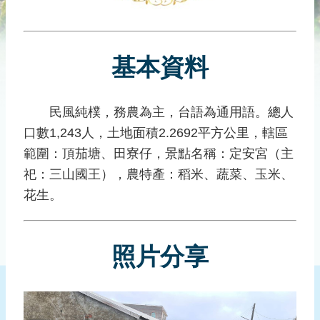
災
社
區
基本資料
防
汛
護
民風純樸，務農為主，台語為通用語。總人
水
口數1,243人，土地面積2.2692平方公里，轄區
志
工
範圍：頂茄塘、田寮仔，景點名稱：定安宮（主
祀：三山國王），農特產：稻米、蔬菜、玉米、
發
花生。
行
刊
物
照片分享
新
聞
媒
體