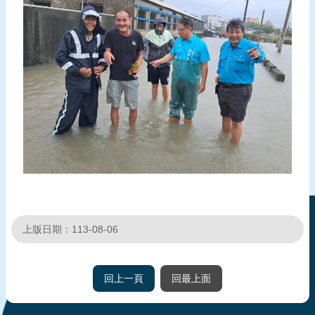
報
導
企
業
防
災
學
習
專
區
資
料
上版日期：113-08-06
下
載
回上一頁
回最上面
回
首