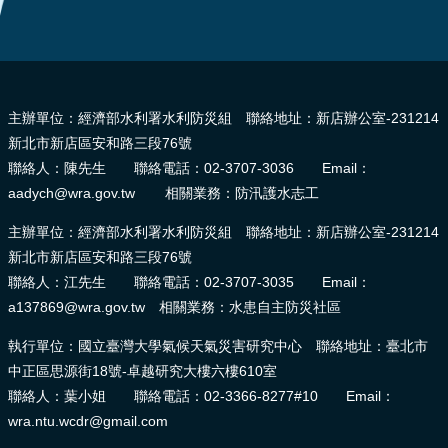
報
導
:::
企
業
主辦單位：經濟部水利署水利防災組 聯絡地址：新店辦公室-231214
防
新北市新店區安和路三段76號
災
聯絡人：陳先生 聯絡電話：02-3707-3036 Email：
學
aadych@wra.gov.tw 相關業務：防汛護水志工
習
主辦單位：經濟部水利署水利防災組 聯絡地址：新店辦公室-231214
專
新北市新店區安和路三段76號
區
聯絡人：江先生 聯絡電話：02-3707-3035 Email：
資
a137869@wra.gov.tw 相關業務：水患自主防災社區
料
執行單位：國立臺灣大學氣候天氣災害研究中心 聯絡地址：臺北市
下
中正區思源街18號-卓越研究大樓六樓610室
載
聯絡人：葉小姐 聯絡電話：02-3366-8277#10 Email：
wra.ntu.wcdr@gmail.com
回
首