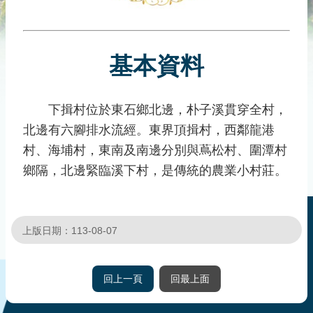
災
社
區
基本資料
防
汛
護
下揖村位於東石鄉北邊，朴子溪貫穿全村，
水
北邊有六腳排水流經。東界頂揖村，西鄰龍港
志
工
村、海埔村，東南及南邊分別與蔦松村、圍潭村
鄉隔，北邊緊臨溪下村，是傳統的農業小村莊。
發
行
刊
物
上版日期：113-08-07
新
聞
回上一頁
回最上面
媒
體