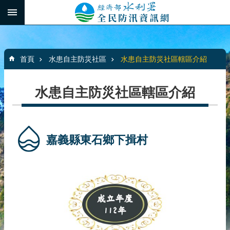
跳到主要內容區塊
:::
_
進
階
:::
搜
首頁
水患自主防災社區
水患自主防災社區轄區介紹
尋
水患自主防災社區轄區介紹
最
新
消
嘉義縣東石鄉下揖村
息
水
患
自
主
防