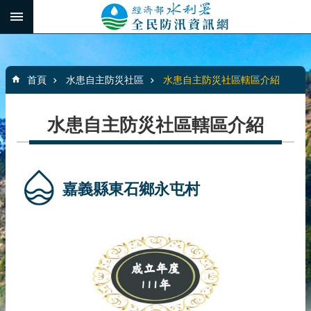
跳到主要內容區塊
:::
_
進
階
:::
搜
首頁
水患自主防災社區
水患自主防災社區轄區介紹
尋
水患自主防災社區轄區介紹
最
新
消
嘉義縣東石鄉永屯村
息
水
患
自
主
防