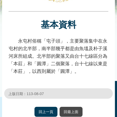
災
社
區
基本資料
防
汛
護
永屯村俗稱「屯子頭」，主要聚落集中在永
水
屯村的北半部，南半部幾乎都是由魚塭及朴子溪
志
工
河床所組成。北半部的聚落又由台十七線區分為
「本莊」和「圓潭」二個聚落，台十七線以東是
發
「本莊」，以西則屬於「圓潭」。
行
刊
物
上版日期：113-08-07
新
聞
媒
回上一頁
回最上面
體