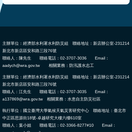
報
導
企
:::
業
防
主辦單位：經濟部水利署水利防災組 聯絡地址：新店辦公室-231214
災
新北市新店區安和路三段76號
學
聯絡人：陳先生 聯絡電話：02-3707-3036 Email：
習
aadych@wra.gov.tw 相關業務：防汛護水志工
專
主辦單位：經濟部水利署水利防災組 聯絡地址：新店辦公室-231214
區
新北市新店區安和路三段76號
資
聯絡人：江先生 聯絡電話：02-3707-3035 Email：
料
a137869@wra.gov.tw 相關業務：水患自主防災社區
下
載
執行單位：國立臺灣大學氣候天氣災害研究中心 聯絡地址：臺北市
中正區思源街18號-卓越研究大樓六樓610室
回
聯絡人：葉小姐 聯絡電話：02-3366-8277#10 Email：
首