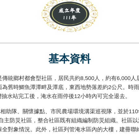
基本資料
鄉村都會型社區，居民共約8,500人，約有6,000
為舊時鯽魚潭潭畔及潭底，東西地勢落差約2公尺。時雨量超
大灣抽水站完工後，淹水在雨停後12小時內可完全退去。
相助隊、關懷據點、市民農場環境溝渠巡視隊，並於11
水患自主防災社區，整合社區既有組織編制防災組織。社區
保全對象情況。此外，社區列管淹水區內的大樓，建冊聯