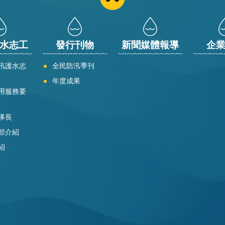
水志工
發行刊物
新聞媒體報導
企
汛護水志
全民防汛季刊
年度成果
用服務要
隊長
部介紹
紹