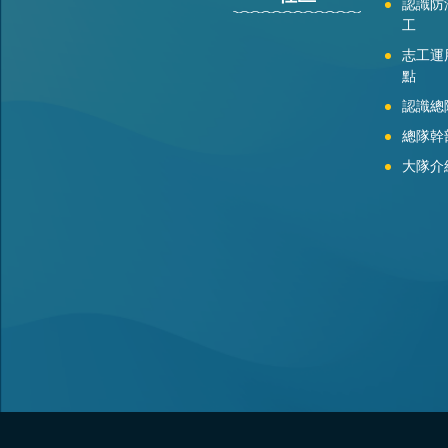
認識防
工
志工運
點
認識總
總隊幹
大隊介