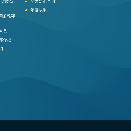
汛護水志
全民防汛季刊
年度成果
用服務要
隊長
部介紹
紹