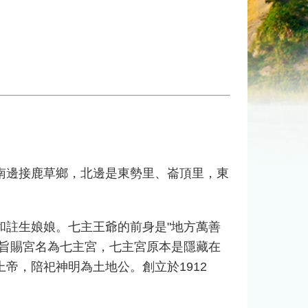
邊接鹿草鄉，北邊是東勢里、崙頂里，東
註生娘娘。七主王爺的前身是"地方萬善
頒旨賜宮名為七主宮，七主宮原本是隱藏在
帝，陪祀神明為土地公。創立於1912