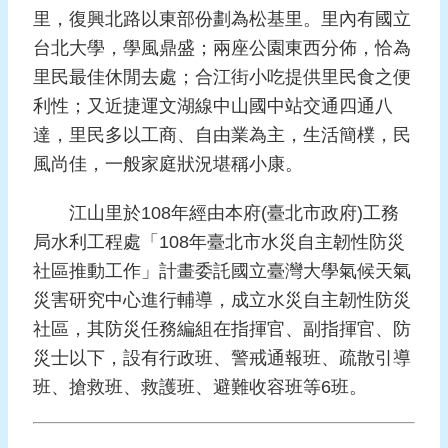
報
里，復興北路以東部份劃為松基里。里內有國立
導
台北大學，學風鼎盛；兩座公園東西分佈，恰為
里民最佳休閒去處；合江街小吃提供里民食之便
企
業
利性；又近捷運文湖線中山國中站交通四通八
防
達，里民多以工商、自由業為主，生活簡樸，民
災
風尚佳，一般家庭狀況堪稱小康。
學
江山里於108年經由本府(臺北市政府)工務
習
專
局水利工程處「108年臺北市水災自主韌性防災
區
社區推動工作」計畫委託國立臺灣大學氣候天氣
災害研究中心進行輔導，成立水災自主韌性防災
資
料
社區，其防災任務編組在指揮官、副指揮官、防
下
災士以下，設有行政班、警戒通報班、疏散引導
載
班、搶救班、救護班、避難收容班等6班。
回
首