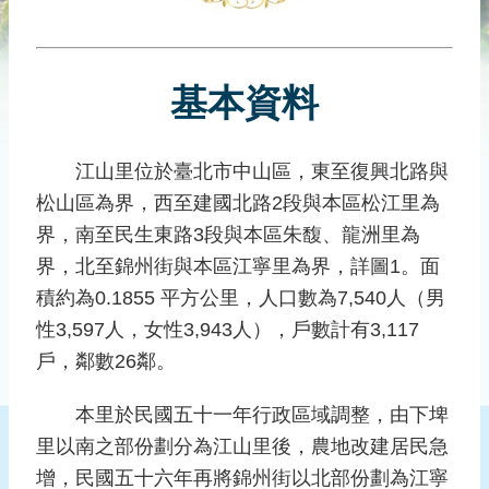
災
社
區
基本資料
防
汛
護
江山里位於臺北市中山區，東至復興北路與
水
松山區為界，西至建國北路2段與本區松江里為
志
工
界，南至民生東路3段與本區朱馥、龍洲里為
界，北至錦州街與本區江寧里為界，詳圖1。面
發
積約為0.1855 平方公里，人口數為7,540人（男
行
刊
性3,597人，女性3,943人），戶數計有3,117
物
戶，鄰數26鄰。
新
本里於民國五十一年行政區域調整，由下埤
聞
里以南之部份劃分為江山里後，農地改建居民急
媒
體
增，民國五十六年再將錦州街以北部份劃為江寧