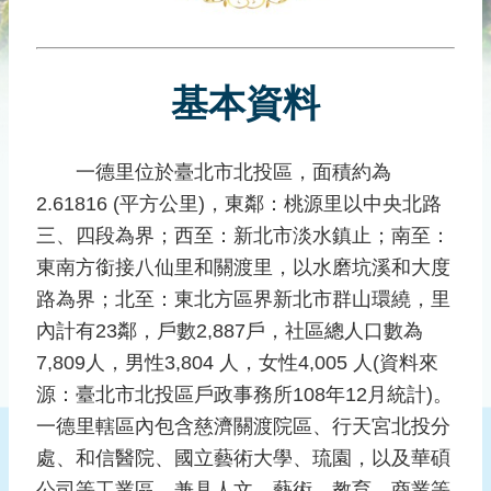
災
社
區
基本資料
防
汛
護
一德里位於臺北市北投區，面積約為
水
2.61816 (平方公里)，東鄰：桃源里以中央北路
志
工
三、四段為界；西至：新北市淡水鎮止；南至：
東南方銜接八仙里和關渡里，以水磨坑溪和大度
發
路為界；北至：東北方區界新北市群山環繞，里
行
刊
內計有23鄰，戶數2,887戶，社區總人口數為
物
7,809人，男性3,804 人，女性4,005 人(資料來
源：臺北市北投區戶政事務所108年12月統計)。
新
聞
一德里轄區內包含慈濟關渡院區、行天宮北投分
媒
處、和信醫院、國立藝術大學、琉園，以及華碩
體
公司等工業區，兼具人文、藝術、教育、商業等