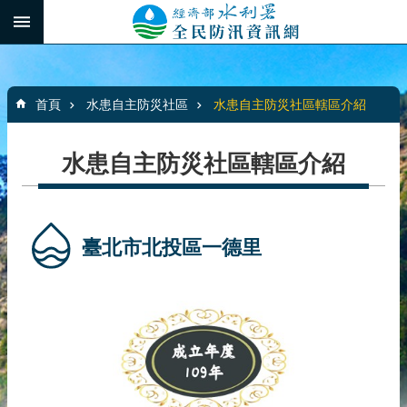
跳到主要內容區塊
:::
_
進
階
:::
搜
首頁
水患自主防災社區
水患自主防災社區轄區介紹
尋
水患自主防災社區轄區介紹
最
新
消
臺北市北投區一德里
息
水
患
自
主
防