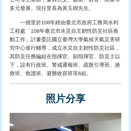
報
多元發展。現任里長為黃玉樹先生。
導
一德里於108年經由臺北市政府工務局水利
企
業
工程處「108年臺北市水災自主韌性防災社區推
防
動工作」計畫委託國立臺灣大學氣候天氣災害研
災
究中心進行輔導，成立水災自主韌性防災社區，
學
其防災任務編組在指揮官、副指揮官、防災士以
習
下，設有行政班、警戒通報班、疏散引導班、搶
專
救班、救護班、避難收容班等6組。
區
資
料
照片分享
下
載
回
首