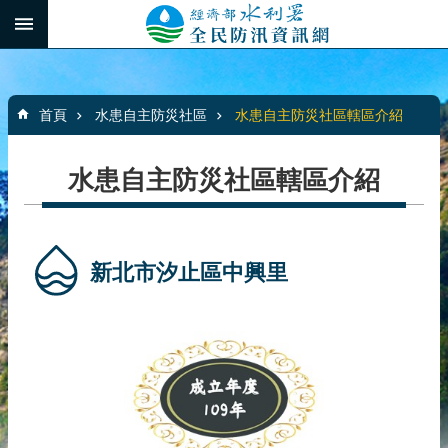
跳到主要內容區塊
:::
_
進
階
:::
搜
首頁
水患自主防災社區
水患自主防災社區轄區介紹
尋
水患自主防災社區轄區介紹
最
新
消
新北市汐止區中興里
息
水
患
自
主
防