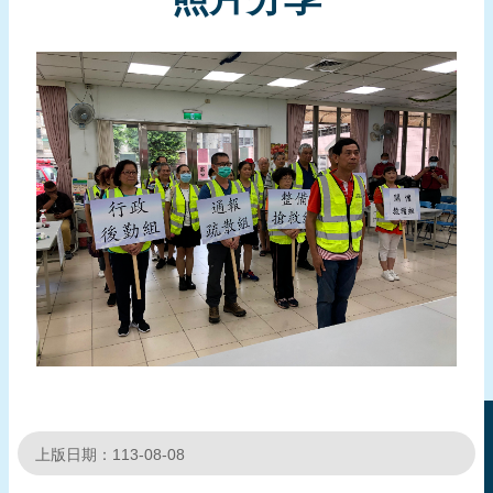
報
導
企
業
防
災
學
習
專
區
資
料
下
載
上版日期：113-08-08
回
首