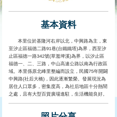
災
社
區
基本資料
防
汛
護
本里位於基隆河右岸以北，中興路為主，東
水
至汐止區福德二路91巷(台鐵鐵塔)為界，西至汐
志
工
止區福德一路342號(草濫埤溪)為界，以汐止區
福德一、二、三路，中山高速公路以南為行政區
發
域。本里係原北峰里整編而設立，民國75年開闢
行
刊
中興路(社后大橋)，因此逐漸繁榮。發展現況為
物
居住人口眾多，密集度高，為社后地區十分熱鬧
之處，且有大型百貨廣場進駐，生活機能良好。
新
聞
媒
體
照片分享