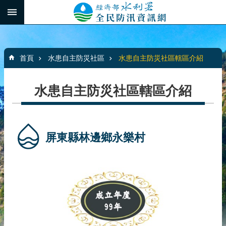
跳到主要內容區塊
:::
_
進
階
:::
搜
首頁
水患自主防災社區
水患自主防災社區轄區介紹
尋
水患自主防災社區轄區介紹
最
新
消
屏東縣林邊鄉永樂村
息
水
患
自
主
防