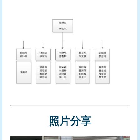
頁
網
站
導
覽
照片分享