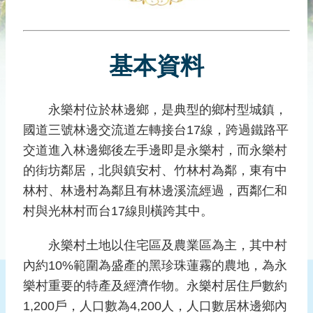
災
社
區
基本資料
防
汛
護
永樂村位於林邊鄉，是典型的鄉村型城鎮，
水
國道三號林邊交流道左轉接台17線，跨過鐵路平
志
工
交道進入林邊鄉後左手邊即是永樂村，而永樂村
的街坊鄰居，北與鎮安村、竹林村為鄰，東有中
發
林村、林邊村為鄰且有林邊溪流經過，西鄰仁和
行
刊
村與光林村而台17線則橫跨其中。
物
永樂村土地以住宅區及農業區為主，其中村
新
內約10%範圍為盛產的黑珍珠蓮霧的農地，為永
聞
樂村重要的特產及經濟作物。永樂村居住戶數約
媒
體
1,200戶，人口數為4,200人，人口數居林邊鄉內