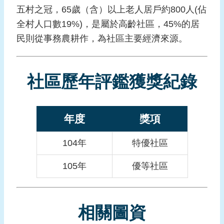
報
五村之冠，65歲（含）以上老人居戶約800人(佔
導
全村人口數19%)，是屬於高齡社區，45%的居
民則從事務農耕作，為社區主要經濟來源。
企
業
防
災
社區歷年評鑑獲獎紀錄
學
習
年度
獎項
專
區
104年
特優社區
資
料
105年
優等社區
下
載
相關圖資
回
首