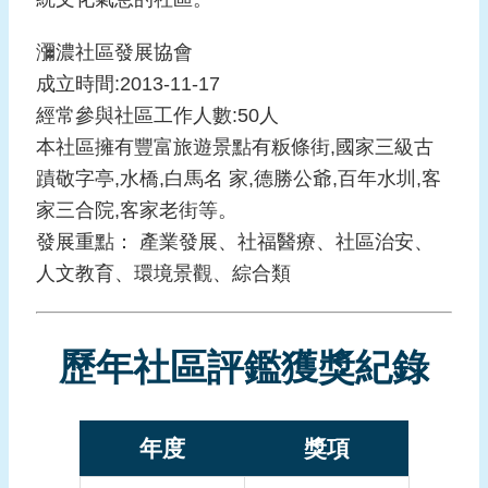
報
導
瀰濃社區發展協會
成立時間:2013-11-17
企
業
經常參與社區工作人數:50人
防
本社區擁有豐富旅遊景點有粄條街,國家三級古
災
蹟敬字亭,水橋,白馬名 家,德勝公爺,百年水圳,客
學
家三合院,客家老街等。
習
發展重點： 產業發展、社福醫療、社區治安、
專
人文教育、環境景觀、綜合類
區
資
料
歷年社區評鑑獲獎紀錄
下
載
年度
獎項
回
首