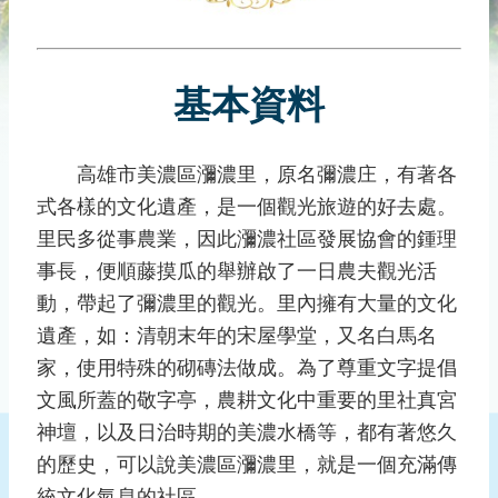
災
社
區
基本資料
防
汛
護
高雄市美濃區瀰濃里，原名彌濃庄，有著各
水
式各樣的文化遺產，是一個觀光旅遊的好去處。
志
工
里民多從事農業，因此瀰濃社區發展協會的鍾理
事長，便順藤摸瓜的舉辦啟了一日農夫觀光活
發
動，帶起了彌濃里的觀光。里內擁有大量的文化
行
刊
遺產，如：清朝末年的宋屋學堂，又名白馬名
物
家，使用特殊的砌磚法做成。為了尊重文字提倡
文風所蓋的敬字亭，農耕文化中重要的里社真宮
新
聞
神壇，以及日治時期的美濃水橋等，都有著悠久
媒
的歷史，可以說美濃區瀰濃里，就是一個充滿傳
體
統文化氣息的社區。