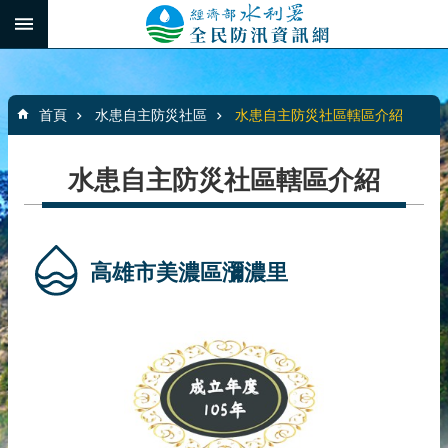
跳到主要內容區塊
:::
_
進
階
:::
搜
首頁
水患自主防災社區
水患自主防災社區轄區介紹
尋
水患自主防災社區轄區介紹
最
新
消
高雄市美濃區瀰濃里
息
水
患
自
主
防