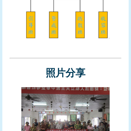
報
導
企
業
防
災
學
習
專
照片分享
區
資
料
下
載
回
首