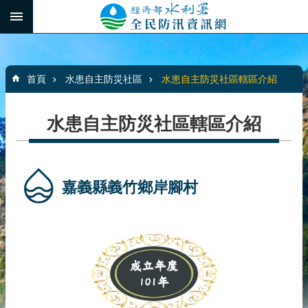
跳到主要內容區塊
:::
_
進
階
:::
搜
首頁
水患自主防災社區
水患自主防災社區轄區介紹
尋
水患自主防災社區轄區介紹
最
新
消
嘉義縣義竹鄉岸腳村
息
水
患
自
主
防