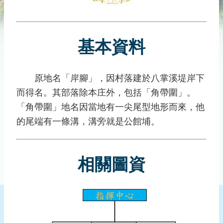
災
社
區
基本資料
防
汛
護
原地名「岸腳」，因村落建於八掌溪堤岸下
水
而得名。其部落除本庄外，包括「角帶圍」。
志
工
「角帶圍」地名因當地有一尖尾型地形而來，他
的尾端有一條溝，溝旁就是公館埔。
發
行
刊
相關圖資
物
新
聞
媒
體