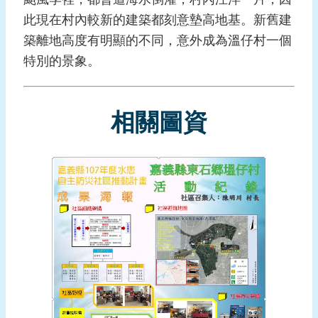
報
此現在村內較新的建築都刻意墊高地基。新舊建
導
築離地高度有明顯的不同，意外成為溫仔村一個
企
特別的景象。
業
防
災
相關圖資
學
習
專
區
資
料
下
載
回
首