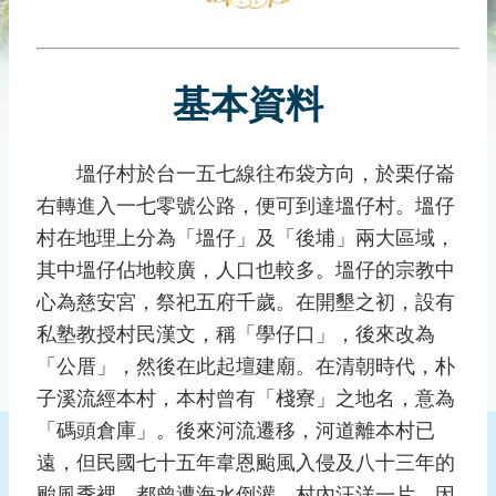
災
社
區
基本資料
防
汛
護
塭仔村於台一五七線往布袋方向，於栗仔崙
水
右轉進入一七零號公路，便可到達塭仔村。塭仔
志
工
村在地理上分為「塭仔」及「後埔」兩大區域，
其中塭仔佔地較廣，人口也較多。塭仔的宗教中
發
心為慈安宮，祭祀五府千歲。在開墾之初，設有
行
刊
私塾教授村民漢文，稱「學仔口」，後來改為
物
「公厝」，然後在此起壇建廟。在清朝時代，朴
子溪流經本村，本村曾有「棧寮」之地名，意為
新
聞
「碼頭倉庫」。後來河流遷移，河道離本村已
媒
遠，但民國七十五年韋恩颱風入侵及八十三年的
體
颱風季裡，都曾遭海水倒灌，村內汪洋一片，因