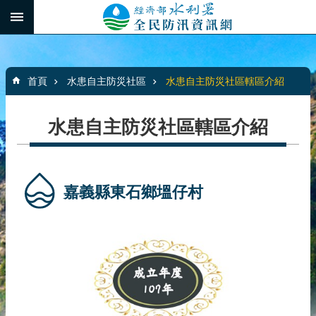
跳到主要內容區塊
:::
_
進
階
:::
搜
首頁
水患自主防災社區
水患自主防災社區轄區介紹
尋
水患自主防災社區轄區介紹
最
新
消
嘉義縣東石鄉塭仔村
息
水
患
自
主
防