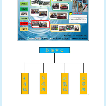
頁
網
站
導
覽