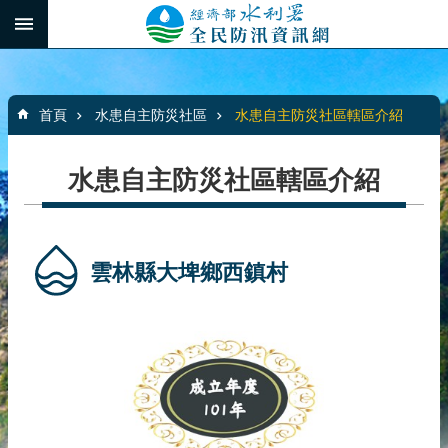
跳到主要內容區塊
:::
_
進
階
:::
搜
首頁
水患自主防災社區
水患自主防災社區轄區介紹
尋
水患自主防災社區轄區介紹
最
新
消
雲林縣大埤鄉西鎮村
息
水
患
自
主
防