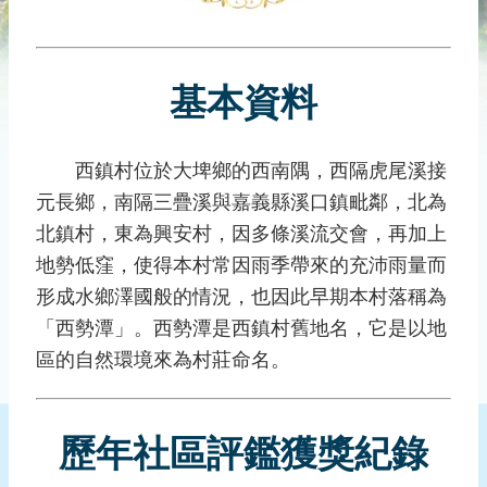
災
社
區
基本資料
防
汛
護
西鎮村位於大埤鄉的西南隅，西隔虎尾溪接
水
元長鄉，南隔三疊溪與嘉義縣溪口鎮毗鄰，北為
志
工
北鎮村，東為興安村，因多條溪流交會，再加上
地勢低窪，使得本村常因雨季帶來的充沛雨量而
發
形成水鄉澤國般的情況，也因此早期本村落稱為
行
刊
「西勢潭」。西勢潭是西鎮村舊地名，它是以地
物
區的自然環境來為村莊命名。
新
聞
歷年社區評鑑獲獎紀錄
媒
體