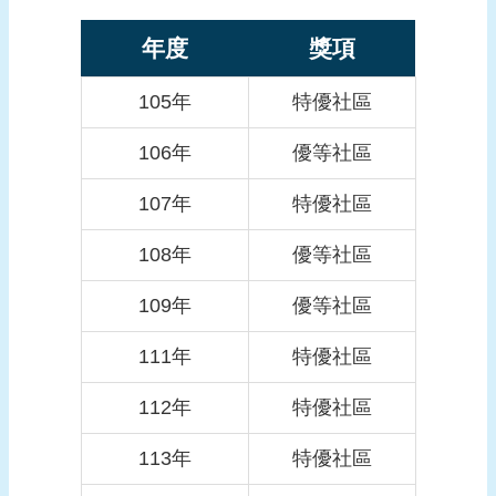
報
導
年度
獎項
企
105年
特優社區
業
防
106年
優等社區
災
107年
特優社區
學
習
108年
優等社區
專
區
109年
優等社區
資
111年
特優社區
料
下
112年
特優社區
載
113年
特優社區
回
首