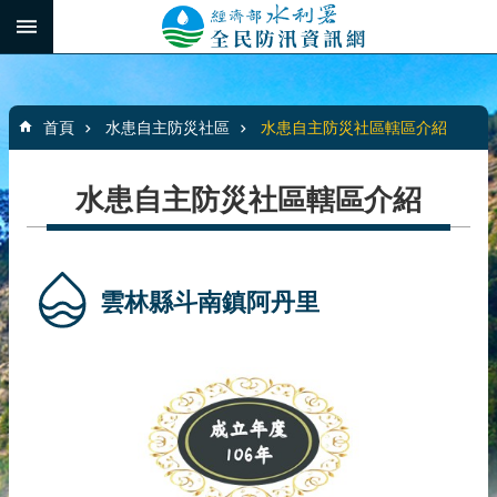
跳到主要內容區塊
:::
_
進
階
:::
搜
首頁
水患自主防災社區
水患自主防災社區轄區介紹
尋
水患自主防災社區轄區介紹
最
新
消
雲林縣斗南鎮阿丹里
息
水
患
自
主
防