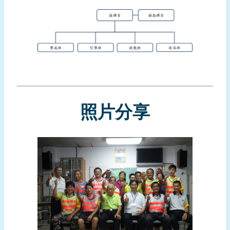
報
導
企
業
防
災
學
照片分享
習
專
區
資
料
下
載
回
首