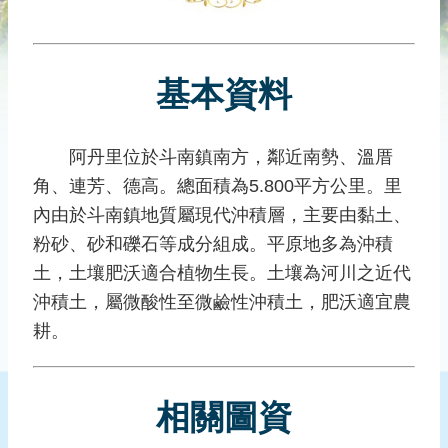
災
社
區
基本資料
防
汛
護
阿丹里位於斗南鎮南方，鄰近南勢、溫厝
水
角、連芳、德高。總面積為5.800平方公里。里
志
工
內由於斗南鎮地質屬現代沖積層，主要由黏土、
粉砂、砂和礫石等成分組成。平原地多為沖積
發
土，土壤肥沃適合植物生長。土壤為河川之近代
行
刊
沖積土，屬微酸性至微鹼性沖積土，肥沃適宜農
物
耕。
新
聞
相關圖資
媒
體